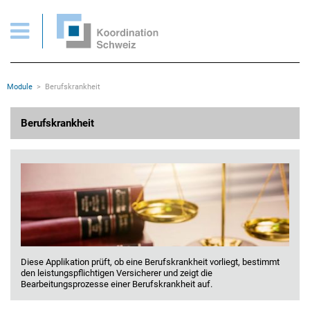
Berufskrankheit
Wichtige Seiten
Home
Main Navigation
Inhalt
Kontakt
Rootline Navigation
Module
Berufskrankheit
Sitemap
Metanavigation
Hauptinhalt
Berufskrankheit
Diese Applikation prüft, ob eine Berufskrankheit vorliegt, bestimmt
den leistungspflichtigen Versicherer und zeigt die
Bearbeitungsprozesse einer Berufskrankheit auf.