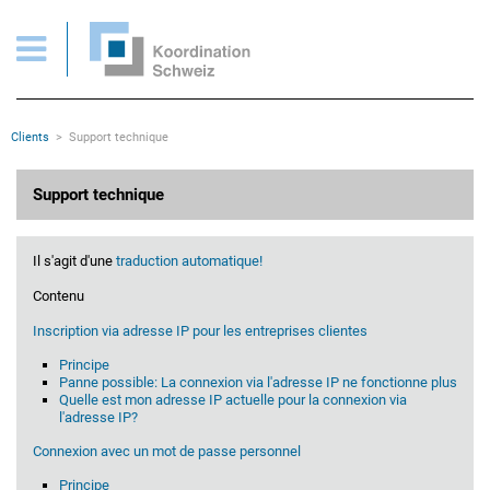
Support technique
Pages importantes
Page d'accueil
Main Navigation
Contenu
Contact
Rootline
Clients
Support technique
Plan du site
Méta-navigation
Contenu principal
Support technique
Il s'agit d'une
traduction automatique!
Contenu
Inscription via adresse IP pour les entreprises clientes
Principe
Panne possible: La connexion via l'adresse IP ne fonctionne plus
Quelle est mon adresse IP actuelle pour la connexion via
l'adresse IP?
Connexion avec un mot de passe personnel
Principe