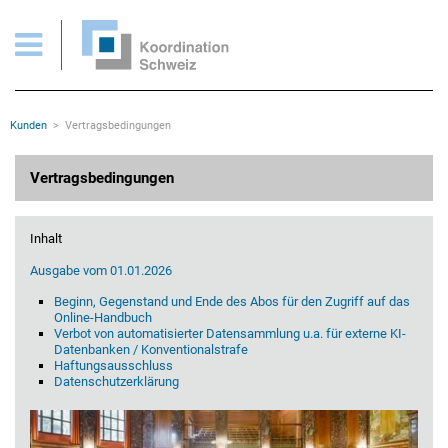
Vertragsbedingungen
Wichtige Seiten
Home
Main Navigation
Inhalt
Kontakt
Rootline Navigation
Kunden
Vertragsbedingungen
Sitemap
Metanavigation
Hauptinhalt
Vertragsbedingungen
Inhalt
Ausgabe vom 01.01.2026
Beginn, Gegenstand und Ende des Abos für den Zugriff auf das
Online-Handbuch
Verbot von automatisierter Datensammlung u.a. für externe KI-
Datenbanken / Konventionalstrafe
Haftungsausschluss
Datenschutzerklärung