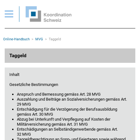
MVG > Taggeld
Wichtige Seiten
Home
Main Navigation
Inhalt
Kontakt
Rootline Navigation
Online-Handbuch
MVG
Taggeld
Sitemap
Metanavigation
Hauptinhalt
Taggeld
Inhalt
Gesetzliche Bestimmungen
Anspruch und Bemessung gemäss Art. 28 MVG
Auszahlung und Beiträge an Sozialversicherungen gemäss Art.
29 MVG
Entschädigung für die Verzögerung der Berufsausbildung
gemäss Art. 30 MVG
Abzug bei Unterkunft und Verpflegung auf Kosten der
Militärversicherung gemäss Art. 31 MVG
Entschädigungen an Selbständigerwerbende gemäss Art.
32 MVG
Taggeldberechtigung an Sonn- und Feiertagen sowie während