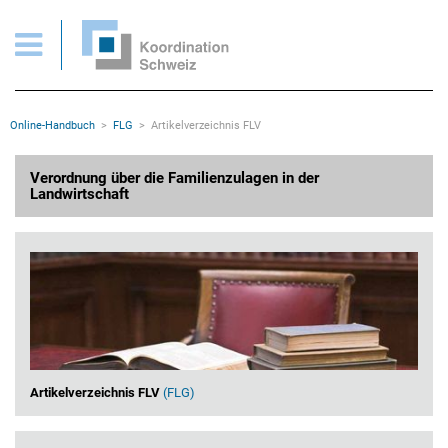
FLG > Artikelverzeichnis FLV
Wichtige Seiten
Home
Main Navigation
Inhalt
Kontakt
Rootline Navigation
Online-Handbuch
FLG
Artikelverzeichnis FLV
Sitemap
Metanavigation
Hauptinhalt
Verordnung über die Familienzulagen in der
Landwirtschaft
Artikelverzeichnis FLV
(FLG)