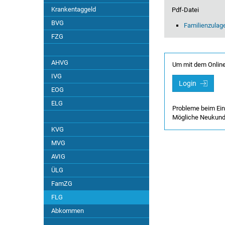
Ausgleichskassen
Krankentaggeld
Pdf-Datei
BVG
Familienzulage
Erläuterungen / Fragebogen
FZG
Europäisches Recht
AHVG
Um mit dem Online
IVG
Finanzierung
Login
EOG
Geltendmachung
ELG
Probleme beim Ei
Mögliche Neukun
Gemeinsame Bestimmungen
KVG
MVG
Rechtspflege
AVIG
ÜLG
Schlussbestimmungen
FamZG
FLG
Selbstständige Landwirte
Abkommen