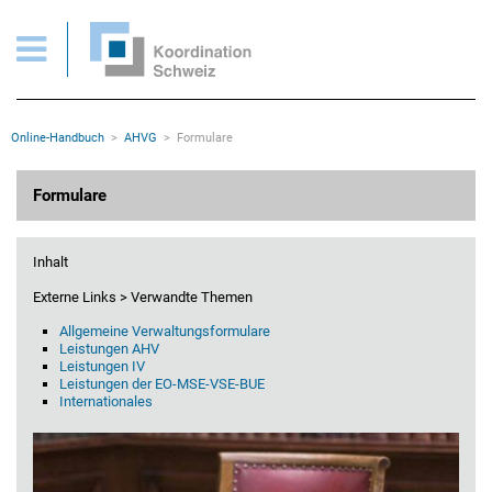
AHVG > Formulare
Wichtige Seiten
Home
Main Navigation
Inhalt
Kontakt
Rootline Navigation
Online-Handbuch
AHVG
Formulare
Sitemap
Metanavigation
Hauptinhalt
Formulare
Inhalt
Externe Links > Verwandte Themen
Allgemeine Verwaltungsformulare
Leistungen AHV
Leistungen IV
Leistungen der EO-MSE-VSE-BUE
Internationales