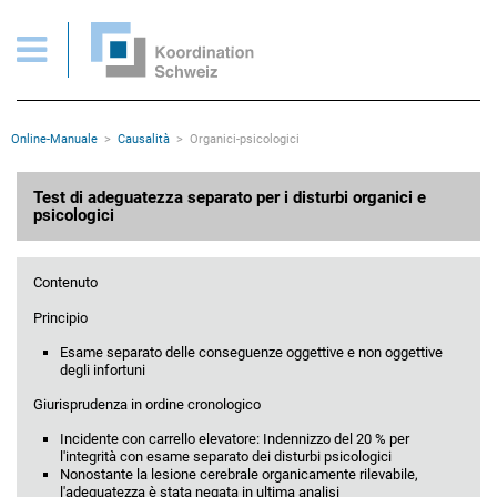
Disturbi organici e psicologici
Pagine importanti
Pagina iniziale
Main Navigation
Contenuto
Contatto
Rootline
Online-Manuale
Causalità
Organici-psicologici
Mappa del sito
Meta navigazione
Contenuto principale
Test di adeguatezza separato per i disturbi organici e
psicologici
Contenuto
Principio
Esame separato delle conseguenze oggettive e non oggettive
degli infortuni
Giurisprudenza in ordine cronologico
Incidente con carrello elevatore: Indennizzo del 20 % per
l'integrità con esame separato dei disturbi psicologici
Nonostante la lesione cerebrale organicamente rilevabile,
l'adeguatezza è stata negata in ultima analisi