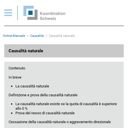
Causalità naturale - Nesso causale naturale
Pagine importanti
Pagina iniziale
Main Navigation
Contenuto
Contatto
Rootline
Online-Manuale
Causalità
Causalità naturale
Mappa del sito
Meta navigazione
Contenuto principale
Causalità naturale
Contenuto
In breve
La causalità naturale
Definizione e prova della causalità naturale
La causalità naturale esiste se la quota di causalità è superiore
allo 0 %
Prova del nesso di causalità naturale
Cessazione della causalità naturale o aggravamento direzionale