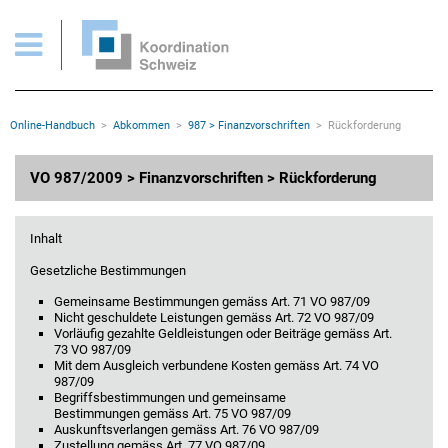
Abkommen > VO 987/2009 > Finanzvorschriften > Rückforderung
Wichtige Seiten
Home
Main Navigation
Inhalt
Kontakt
Rootline Navigation
Online-Handbuch
Abkommen
987 > Finanzvorschriften
Rückforderung
Sitemap
Metanavigation
Hauptinhalt
VO 987/2009 > Finanzvorschriften > Rückforderung
Inhalt
Gesetzliche Bestimmungen
Gemeinsame Bestimmungen gemäss Art. 71 VO 987/09
Nicht geschuldete Leistungen gemäss Art. 72 VO 987/09
Vorläufig gezahlte Geldleistungen oder Beiträge gemäss Art.
73 VO 987/09
Mit dem Ausgleich verbundene Kosten gemäss Art. 74 VO
987/09
Begriffsbestimmungen und gemeinsame
Bestimmungen gemäss Art. 75 VO 987/09
Auskunftsverlangen gemäss Art. 76 VO 987/09
Zustellung gemäss Art. 77 VO 987/09