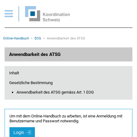
EOG > Anwendbarkeit ATSG
Wichtige Seiten
Home
Main Navigation
Inhalt
Kontakt
Rootline Navigation
Online-Handbuch
EOG
Anwendbarkeit des ATSG
Sitemap
Metanavigation
Hauptinhalt
Anwendbarkeit des ATSG
Inhalt
Gesetzliche Bestimmung
Anwendbarkeit des ATSG gemäss Art. 1 EOG
Um mit dem Online-Handbuch zu arbeiten, ist eine Anmeldung mit
Benutzername und Passwort notwendig.
Login