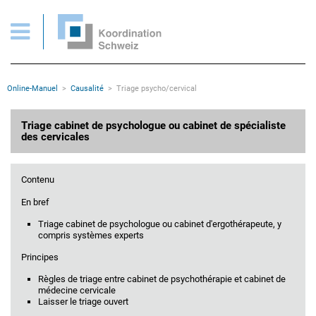
Triage cabinet psycho/cervical
Pages importantes
Page d'accueil
Main Navigation
Contenu
Contact
Rootline
Online-Manuel
Causalité
Triage psycho/cervical
Plan du site
Méta-navigation
Contenu principal
Triage cabinet de psychologue ou cabinet de spécialiste
des cervicales
Contenu
En bref
Triage cabinet de psychologue ou cabinet d'ergothérapeute, y
compris systèmes experts
Principes
Règles de triage entre cabinet de psychothérapie et cabinet de
médecine cervicale
Laisser le triage ouvert