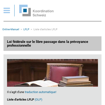
Liste d'articles LFLP
Pages importantes
Page d'accueil
Main Navigation
Contenu
Contact
Rootline
Online-Manuel
LFLP
Liste d'articles LFLP
Plan du site
Méta-navigation
Contenu principal
Loi fédérale sur le libre passage dans la prévoyance
professionnelle
Il s'agit d'une
traduction automatique!
Liste d'articles LFLP
(OLP)