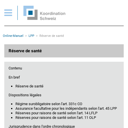
Réserve de santé
Pages importantes
Page d'accueil
Main Navigation
Contenu
Contact
Rootline
Online-Manuel
LPP
Réserve de santé
Plan du site
Méta-navigation
Contenu principal
Réserve de santé
Contenu
En bref
Réserve de santé
Dispositions légales
Régime surobligatoire selon l'art. 331c CO
Assurance facultative pour les indépendants selon l'art. 45 LPP
Réserves pour raisons de santé selon l'art. 14 LFLP
Réserves pour raisons de santé selon l'art. 11 OLP
Jurisprudence dans l'ordre chronologique