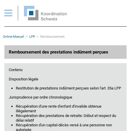
Remboursement des prestations indûment perçues
Pages importantes
Page d'accueil
Main Navigation
Contenu
Contact
Rootline
Online-Manuel
LPP
Remboursement
Plan du site
Méta-navigation
Contenu principal
Remboursement des prestations indûment perçues
Contenu
Disposition légale
Restitution de prestations indûment perçues selon l'art. 35a LPP
Jurisprudence par ordre chronologique
Récupération d'une rente d'enfant d'invalide obtenue
illégalement
Récupération des prestations de retraite: Début et respect du
délai relatif
Récupération d'un capital-décès versé à une personne non
autorisée