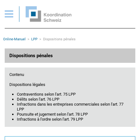
Dispositions pénales
Pages importantes
Page d'accueil
Main Navigation
Contenu
Contact
Rootline
Online-Manuel
LPP
Dispositions pénales
Plan du site
Méta-navigation
Contenu principal
Dispositions pénales
Contenu
Dispositions légales
Contraventions selon l'art. 75 LPP
Délits selon l'art. 76 LPP
Infractions dans les entreprises commerciales selon l'art. 77
LPP
Poursuite et jugement selon l'art. 78 LPP
Infractions à l'ordre selon l'art. 79 LPP