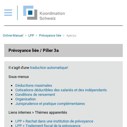
Prévoyance liée > Aperçu
Pages importantes
Page d'accueil
Main Navigation
Contenu
Contact
Rootline
Online-Manuel
LPP
Prévoyance liée
Aperçu
Plan du site
Méta-navigation
Contenu principal
Prévoyance liée / Pilier 3a
Il s'agit d'une
traduction automatique!
Sous-menus
Déductions maximales
Cotisations déductibles des salariés et des indépendants
Conditions de versement
Organisation
Jurisprudence et pratique complémentaires
Liens internes > Thèmes apparentés
LPP > Rachat dans une institution de prévoyance
LPP > Traitement fiscal de la prévoyance