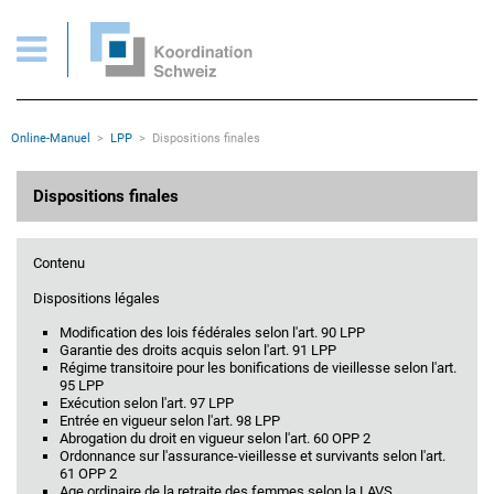
Dispositions finales
Pages importantes
Page d'accueil
Main Navigation
Contenu
Contact
Rootline
Online-Manuel
LPP
Dispositions finales
Plan du site
Méta-navigation
Contenu principal
Dispositions finales
Contenu
Dispositions légales
Modification des lois fédérales selon l'art. 90 LPP
Garantie des droits acquis selon l'art. 91 LPP
Régime transitoire pour les bonifications de vieillesse selon l'art.
95 LPP
Exécution selon l'art. 97 LPP
Entrée en vigueur selon l'art. 98 LPP
Abrogation du droit en vigueur selon l'art. 60 OPP 2
Ordonnance sur l'assurance-vieillesse et survivants selon l'art.
61 OPP 2
Age ordinaire de la retraite des femmes selon la LAVS