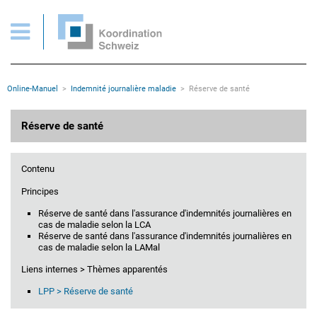
Réserve de santé
Pages importantes
Page d'accueil
Main Navigation
Contenu
Contact
Rootline
Online-Manuel
Indemnité journalière maladie
Réserve de santé
Plan du site
Méta-navigation
Contenu principal
Réserve de santé
Contenu
Principes
Réserve de santé dans l'assurance d'indemnités journalières en
cas de maladie selon la LCA
Réserve de santé dans l'assurance d'indemnités journalières en
cas de maladie selon la LAMal
Liens internes > Thèmes apparentés
LPP > Réserve de santé