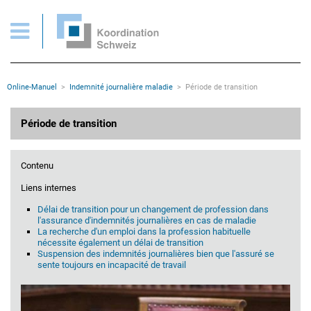
Période de transition
Pages importantes
Page d'accueil
Main Navigation
Contenu
Contact
Rootline
Online-Manuel
Indemnité journalière maladie
Période de transition
Plan du site
Méta-navigation
Contenu principal
Période de transition
Contenu
Liens internes
Délai de transition pour un changement de profession dans
l'assurance d'indemnités journalières en cas de maladie
La recherche d'un emploi dans la profession habituelle
nécessite également un délai de transition
Suspension des indemnités journalières bien que l'assuré se
sente toujours en incapacité de travail