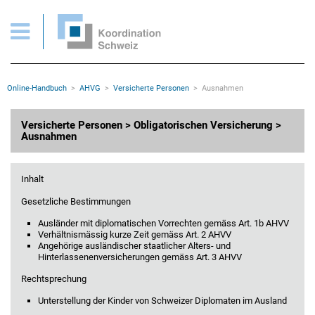
AHVG > Versicherte Personen > Obligatorischen Versicherung > Ausnahmen
Wichtige Seiten
Home
Main Navigation
Inhalt
Kontakt
Rootline Navigation
Online-Handbuch
AHVG
Versicherte Personen
Ausnahmen
Sitemap
Metanavigation
Hauptinhalt
Versicherte Personen > Obligatorischen Versicherung >
Ausnahmen
Inhalt
Gesetzliche Bestimmungen
Ausländer mit diplomatischen Vorrechten gemäss Art. 1b AHVV
Verhältnismässig kurze Zeit gemäss Art. 2 AHVV
Angehörige ausländischer staatlicher Alters- und
Hinterlassenenversicherungen gemäss Art. 3 AHVV
Rechtsprechung
Unterstellung der Kinder von Schweizer Diplomaten im Ausland