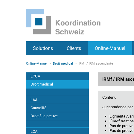
IRMf / IRM ascendante
Retour à: Online-Manuel
Pages importantes
Page d'accueil
Droit médical
Main Navigation
Contenu
Contact
Aperçu
Plan du site
Méta-navigation
Solutions
Clients
Online-Manuel
Navigation principale
Syndromes de dépendance
Rootline
Online-Manuel
Droit médical
IRMf / IRM ascendante
Obésité
Contenu principal
Navigation secondaire
LPGA
IRMf / IRM asc
Algodystrophie
Droit médical
Alcoolisme
Contenu
LAA
Jurisprudence par 
Causalité
Anaphylaxie
Droit à la preuve
Ligmenta Alar
L'IRMf n'est p
Pas de preuve
Anévrisme
Pas de preuve 
LCA