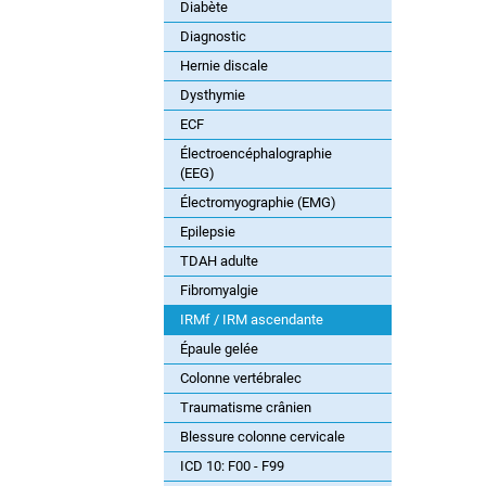
Diabète
Diagnostic
Hernie discale
Dysthymie
ECF
Électroencéphalographie
(EEG)
Électromyographie (EMG)
Epilepsie
TDAH adulte
Fibromyalgie
IRMf / IRM ascendante
Épaule gelée
Colonne vertébralec
Traumatisme crânien
Blessure colonne cervicale
ICD 10: F00 - F99