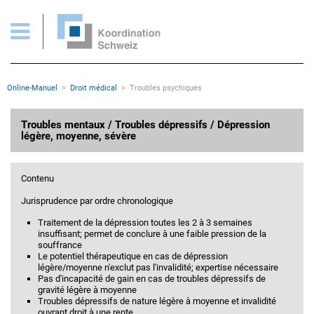
Troubles psychiques
Pages importantes
Page d'accueil
Main Navigation
Contenu
Contact
Rootline
Online-Manuel
Droit médical
Troubles psychiques
Plan du site
Méta-navigation
Contenu principal
Troubles mentaux / Troubles dépressifs / Dépression
légère, moyenne, sévère
Contenu
Jurisprudence par ordre chronologique
Traitement de la dépression toutes les 2 à 3 semaines
insuffisant; permet de conclure à une faible pression de la
souffrance
Le potentiel thérapeutique en cas de dépression
légère/moyenne n'exclut pas l'invalidité; expertise nécessaire
Pas d'incapacité de gain en cas de troubles dépressifs de
gravité légère à moyenne
Troubles dépressifs de nature légère à moyenne et invalidité
ouvrant droit à une rente