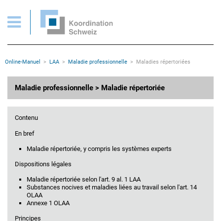
Maladie professionnelle: Maladies répertoriées
Pages importantes
Page d'accueil
Main Navigation
Contenu
Contact
Rootline
Online-Manuel
LAA
Maladie professionnelle
Maladies répertoriées
Plan du site
Méta-navigation
Contenu principal
Maladie professionnelle > Maladie répertoriée
Contenu
En bref
Maladie répertoriée, y compris les systèmes experts
Dispositions légales
Maladie répertoriée selon l'art. 9 al. 1 LAA
Substances nocives et maladies liées au travail selon l'art. 14
OLAA
Annexe 1 OLAA
Principes