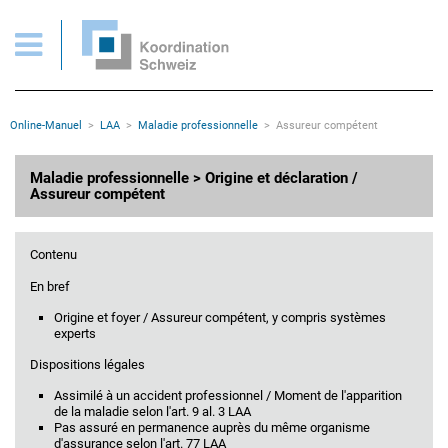
MP: Eruption / Compétence
Pages importantes
Page d'accueil
Main Navigation
Contenu
Contact
Rootline
Online-Manuel
LAA
Maladie professionnelle
Assureur compétent
Plan du site
Méta-navigation
Contenu principal
Maladie professionnelle > Origine et déclaration /
Assureur compétent
Contenu
En bref
Origine et foyer / Assureur compétent, y compris systèmes
experts
Dispositions légales
Assimilé à un accident professionnel / Moment de l'apparition
de la maladie selon l'art. 9 al. 3 LAA
Pas assuré en permanence auprès du même organisme
d'assurance selon l'art. 77 LAA