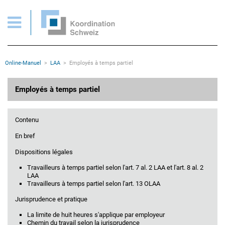
Employés à temps partiel
Pages importantes
Page d'accueil
Main Navigation
Contenu
Contact
Rootline
Online-Manuel
LAA
Employés à temps partiel
Plan du site
Méta-navigation
Contenu principal
Employés à temps partiel
Contenu
En bref
Dispositions légales
Travailleurs à temps partiel selon l'art. 7 al. 2 LAA et l'art. 8 al. 2
LAA
Travailleurs à temps partiel selon l'art. 13 OLAA
Jurisprudence et pratique
La limite de huit heures s'applique par employeur
Chemin du travail selon la jurisprudence