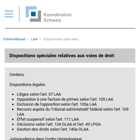
Dispositions spéciales relatives aux voies de droit
Pages importantes
Page d'accueil
Main Navigation
Contenu
Contact
Rootline
Online-Manuel
LAA
Dispositions spéciales
Plan du site
Méta-navigation
Contenu principal
Dispositions spéciales relatives aux voies de droit
Contenu
Dispositions légales
Litiges selon l'art. 57 LAA
Opposition à une facture de primes selon l'art. 105 LAA
Exclusion de l'opposition selon l'art. 105a LAA
Recours auprès du Tribunal administratif fédéral selon l'art. 109
LAA
Effet suspensif selon l'art. 111 LAA
Décisions selon l'art. 124 OLAA et l'art. 49 LPGA
Gestion des droits selon l'art. 140a OLAA
Jurisprudence dans l'ordre chronologique