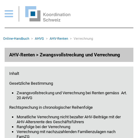
AHVG > AHV-Renten > Zwangsvollstreckung und Verrechnung
Wichtige Seiten
Home
Main Navigation
Inhalt
Kontakt
Rootline Navigation
Online-Handbuch
AHVG
AHV-Renten
Verrechnung
Sitemap
Metanavigation
Hauptinhalt
AHV-Renten > Zwangsvollstreckung und Verrechnung
Inhalt
Gesetzliche Bestimmung
Zwangsvollstreckung und Verrechnung bei Renten gemäss Art.
20 AHVG
Rechtsprechung in chronologischer Reihenfolge
Monatliche Verrechnung nicht bezalter AHV-Beiträge mit der
AHV-Altersrente des Geschäftsführers
Rangfolge bei der Verrechnung
Verrechnung mit nachzuzahlenden Familienzulagen nach
FamZG