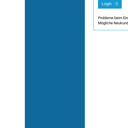
Erwerbstätige
Login
Formloses Verfahren
Probleme beim Ei
Mögliche Neukun
Fristen
Geldleistungen
Gesetzesauslegung
Gutachten
Hilflosigkeit
Internationale Abkommen
Intertemporales Recht