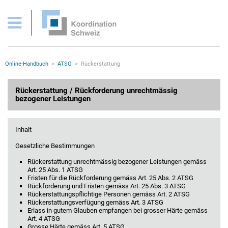
ATSG > Rückerstattung / Rückforderung unrechtmässig bezogener Leistungen
Wichtige Seiten
Home
Main Navigation
Inhalt
Kontakt
Rootline Navigation
Online-Handbuch
ATSG
Rückerstattung
Sitemap
Metanavigation
Hauptinhalt
Rückerstattung / Rückforderung unrechtmässig
bezogener Leistungen
Inhalt
Gesetzliche Bestimmungen
Rückerstattung unrechtmässig bezogener Leistungen gemäss
Art. 25 Abs. 1 ATSG
Fristen für die Rückforderung gemäss Art. 25 Abs. 2 ATSG
Rückforderung und Fristen gemäss Art. 25 Abs. 3 ATSG
Rückerstattungspflichtige Personen gemäss Art. 2 ATSG
Rückerstattungsverfügung gemäss Art. 3 ATSG
Erlass in gutem Glauben empfangen bei grosser Härte gemäss
Art. 4 ATSG
Grosse Härte gemäss Art. 5 ATSG