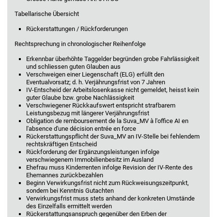
Tabellarische Übersicht
Rückerstattungen / Rückforderungen
Rechtsprechung in chronologischer Reihenfolge
Erkennbar überhöhte Taggelder begründen grobe Fahrlässigkeit
und schliessen guten Glauben aus
Verschweigen einer Liegenschaft (ELG) erfüllt den
Eventualvorsatz; d. h. Verjährungsfrist von 7 Jahren
IV-Entscheid der Arbeitslosenkasse nicht gemeldet, heisst kein
guter Glaube bzw. grobe Nachlässigkeit
Verschwiegener Rückkaufswert entspricht strafbarem
Leistungsbezug mit längerer Verjährungsfrist
Obligation de remboursement de la Suva_MV à l'office AI en
l'absence d'une décision entrée en force
Rückerstattungspflicht der Suva_MV an IV-Stelle bei fehlendem
rechtskräftigen Entscheid
Rückforderung der Ergänzungsleistungen infolge
verschwiegenem Immobilienbesitz im Ausland
Ehefrau muss Kinderrenten infolge Revision der IV-Rente des
Ehemannes zurückbezahlen
Beginn Verwirkungsfrist nicht zum Rückweisungszeitpunkt,
sondern bei Kenntnis Gutachten
Verwirkungsfrist muss stets anhand der konkreten Umstände
des Einzelfalls ermittelt werden
Rückerstattungsanspruch gegenüber den Erben der