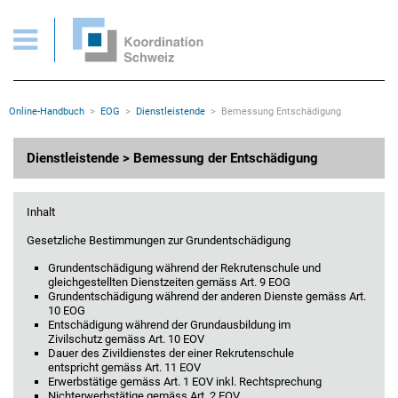
EOG > Dienstleistende > Bemessung der Entschädigung
Wichtige Seiten
Home
Main Navigation
Inhalt
Kontakt
Rootline Navigation
Online-Handbuch
EOG
Dienstleistende
Bemessung Entschädigung
Sitemap
Metanavigation
Hauptinhalt
Dienstleistende > Bemessung der Entschädigung
Inhalt
Gesetzliche Bestimmungen zur Grundentschädigung
Grundentschädigung während der Rekrutenschule und
gleichgestellten Dienstzeiten gemäss Art. 9 EOG
Grundentschädigung während der anderen Dienste gemäss Art.
10 EOG
Entschädigung während der Grundausbildung im
Zivilschutz gemäss Art. 10 EOV
Dauer des Zivildienstes der einer Rekrutenschule
entspricht gemäss Art. 11 EOV
Erwerbstätige gemäss Art. 1 EOV inkl. Rechtsprechung
Nichterwerbstätige gemäss Art. 2 EOV