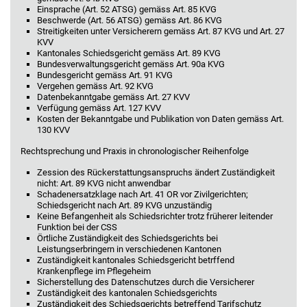
Einsprache (Art. 52 ATSG) gemäss Art. 85 KVG
Beschwerde (Art. 56 ATSG) gemäss Art. 86 KVG
Streitigkeiten unter Versicherern gemäss Art. 87 KVG und Art. 27
KVV
Kantonales Schiedsgericht gemäss Art. 89 KVG
Bundesverwaltungsgericht gemäss Art. 90a KVG
Bundesgericht gemäss Art. 91 KVG
Vergehen gemäss Art. 92 KVG
Datenbekanntgabe gemäss Art. 27 KVV
Verfügung gemäss Art. 127 KVV
Kosten der Bekanntgabe und Publikation von Daten gemäss Art.
130 KVV
Rechtsprechung und Praxis in chronologischer Reihenfolge
Zession des Rückerstattungsanspruchs ändert Zuständigkeit
nicht: Art. 89 KVG nicht anwendbar
Schadenersatzklage nach Art. 41 OR vor Zivilgerichten;
Schiedsgericht nach Art. 89 KVG unzuständig
Keine Befangenheit als Schiedsrichter trotz früherer leitender
Funktion bei der CSS
Örtliche Zuständigkeit des Schiedsgerichts bei
Leistungserbringern in verschiedenen Kantonen
Zuständigkeit kantonales Schiedsgericht betrffend
Krankenpflege im Pflegeheim
Sicherstellung des Datenschutzes durch die Versicherer
Zuständigkeit des kantonalen Schiedsgerichts
Zuständigkeit des Schiedsgerichts betreffend Tarifschutz