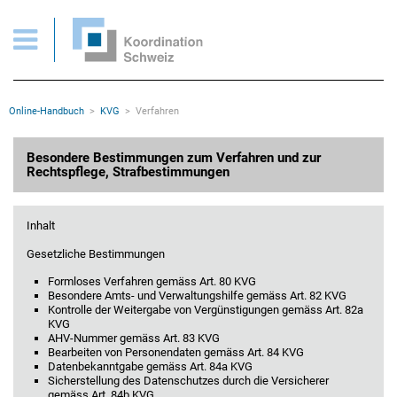
KVG > Verfahren, Rechtspflege, Strafbestimmungen
Wichtige Seiten
Home
Main Navigation
Inhalt
Kontakt
Rootline Navigation
Online-Handbuch
KVG
Verfahren
Sitemap
Metanavigation
Hauptinhalt
Besondere Bestimmungen zum Verfahren und zur
Rechtspflege, Strafbestimmungen
Inhalt
Gesetzliche Bestimmungen
Formloses Verfahren gemäss Art. 80 KVG
Besondere Amts- und Verwaltungshilfe gemäss Art. 82 KVG
Kontrolle der Weitergabe von Vergünstigungen gemäss Art. 82a
KVG
AHV-Nummer gemäss Art. 83 KVG
Bearbeiten von Personendaten gemäss Art. 84 KVG
Datenbekanntgabe gemäss Art. 84a KVG
Sicherstellung des Datenschutzes durch die Versicherer
gemäss Art. 84b KVG