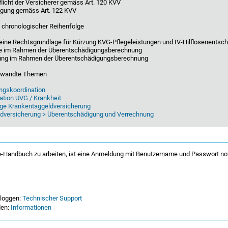
licht der Versicherer gemäss Art. 120 KVV
gung gemäss Art. 122 KVV
 chronologischer Reihenfolge
keine Rechtsgrundlage für Kürzung KVG-Pflegeleistungen und IV-Hilflosenentsc
e im Rahmen der Überentschädigungsberechnung
rung im Rahmen der Überentschädigungsberechnung
erwandte Themen
ngskoordination
ation UVG / Krankheit
lige Krankentaggeldversicherung
dversicherung > Überentschädigung und Verrechnung
-Handbuch zu arbeiten, ist eine Anmeldung mit Benutzername und Passwort no
nloggen:
Technischer Support
den:
Informationen