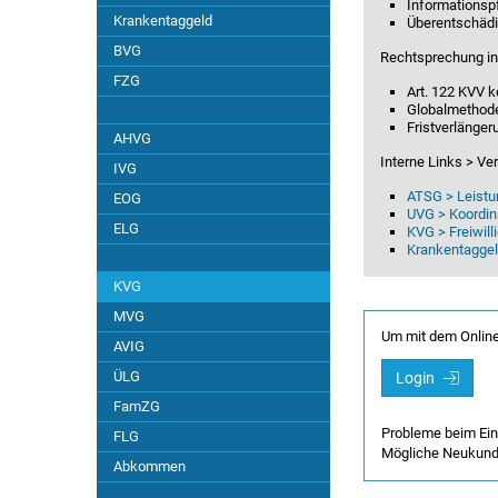
Informationspf
Europäisches Recht
Krankentaggeld
Überentschädi
BVG
Rechtsprechung in
Gesundheitsförderung
FZG
Art. 122 KVV 
Globalmethod
Geltungsbereich
Fristverlänge
AHVG
Interne Links > V
IVG
Gemeinsame Einrichtung KVG
ATSG > Leistu
EOG
UVG > Koordin
Haftung
ELG
KVG > Freiwil
Krankentaggel
Kommissionen
KVG
MVG
Um mit dem Online
Kontrolle
AVIG
ÜLG
Login
KVAG / KVAV
FamZG
Probleme beim Ei
FLG
Kosteneindämmung
Mögliche Neukun
Abkommen