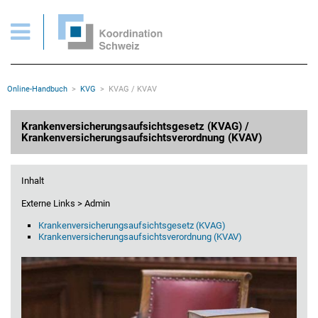
KVG > Krankenversicherungsaufsichtsgesetz - KVAG - KVAV
Wichtige Seiten
Home
Main Navigation
Inhalt
Kontakt
Rootline Navigation
Online-Handbuch
KVG
KVAG / KVAV
Sitemap
Metanavigation
Hauptinhalt
Krankenversicherungsaufsichtsgesetz (KVAG) /
Krankenversicherungsaufsichtsverordnung (KVAV)
Inhalt
Externe Links > Admin
Krankenversicherungsaufsichtsgesetz (KVAG)
Krankenversicherungsaufsichtsverordnung (KVAV)