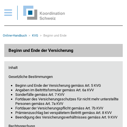
KVG > Beginn und Ende der Versicherung
Wichtige Seiten
Home
Main Navigation
Inhalt
Kontakt
Rootline Navigation
Online-Handbuch
KVG
Beginn und Ende
Sitemap
Metanavigation
Hauptinhalt
Beginn und Ende der Versicherung
Inhalt
Gesetzliche Bestimmungen
Beginn und Ende der Versicherung gemäss Art. 5 KVG
Angaben im Beitrittsformular gemäss Art. 6a KVV
Sonderfälle gemäss Art. 7 KVV
Fortdauer des Versicherungsschutzes für nicht mehr unterstellte
Personen gemäss Art. 7a KVV
Fortdauer der Versicherungspflicht gemäss Art. 7b KVV
Prämienzuschlag bei verspätetem Beitritt gemäss Art. 8 KVV
Beendigung des Versicherungsverhältnisses gemäss Art. 9 KVV
Rechtsprechung