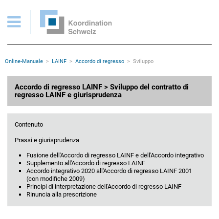
Sviluppo
Pagine importanti
Pagina iniziale
Main Navigation
Contenuto
Contatto
Rootline
Online-Manuale
LAINF
Accordo di regresso
Sviluppo
Mappa del sito
Meta navigazione
Contenuto principale
Accordo di regresso LAINF > Sviluppo del contratto di
regresso LAINF e giurisprudenza
Contenuto
Prassi e giurisprudenza
Fusione dell'Accordo di regresso LAINF e dell'Accordo integrativo
Supplemento all'Accordo di regresso LAINF
Accordo integrativo 2020 all'Accordo di regresso LAINF 2001
(con modifiche 2009)
Principi di interpretazione dell'Accordo di regresso LAINF
Rinuncia alla prescrizione