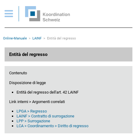
Entità del regresso
Pagine importanti
Pagina iniziale
Main Navigation
Contenuto
Contatto
Rootline
Online-Manuale
LAINF
Entità del regresso
Mappa del sito
Meta navigazione
Contenuto principale
Entità del regresso
Contenuto
Disposizione di legge
Entità del regresso dell'art. 42 LAINF
Link interni > Argomenti correlati
LPGA > Regresso
LAINF > Contratto di surrogazione
LPP > Surrogazione
LCA > Coordinamento > Diritto di regresso