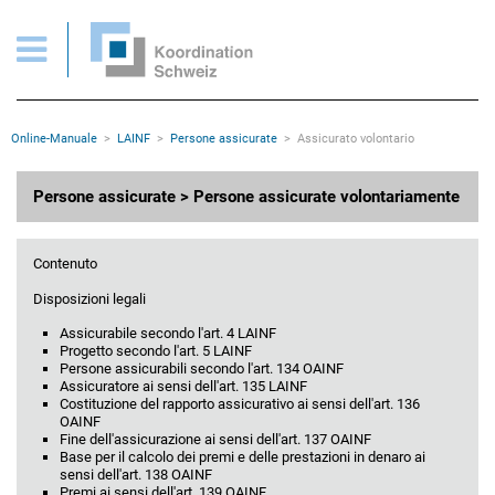
Persone assicurate volontariamente
Pagine importanti
Pagina iniziale
Main Navigation
Contenuto
Contatto
Rootline
Online-Manuale
LAINF
Persone assicurate
Assicurato volontario
Mappa del sito
Meta navigazione
Contenuto principale
Persone assicurate > Persone assicurate volontariamente
Contenuto
Disposizioni legali
Assicurabile secondo l'art. 4 LAINF
Progetto secondo l'art. 5 LAINF
Persone assicurabili secondo l'art. 134 OAINF
Assicuratore ai sensi dell'art. 135 LAINF
Costituzione del rapporto assicurativo ai sensi dell'art. 136
OAINF
Fine dell'assicurazione ai sensi dell'art. 137 OAINF
Base per il calcolo dei premi e delle prestazioni in denaro ai
sensi dell'art. 138 OAINF
Premi ai sensi dell'art. 139 OAINF