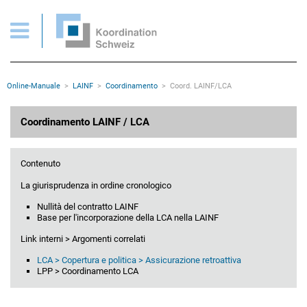
Coordinamento LAINF/LCA
Pagine importanti
Pagina iniziale
Main Navigation
Contenuto
Contatto
Rootline
Online-Manuale
LAINF
Coordinamento
Coord. LAINF/LCA
Mappa del sito
Meta navigazione
Contenuto principale
Coordinamento LAINF / LCA
Contenuto
La giurisprudenza in ordine cronologico
Nullità del contratto LAINF
Base per l'incorporazione della LCA nella LAINF
Link interni > Argomenti correlati
LCA > Copertura e politica > Assicurazione retroattiva
LPP > Coordinamento LCA