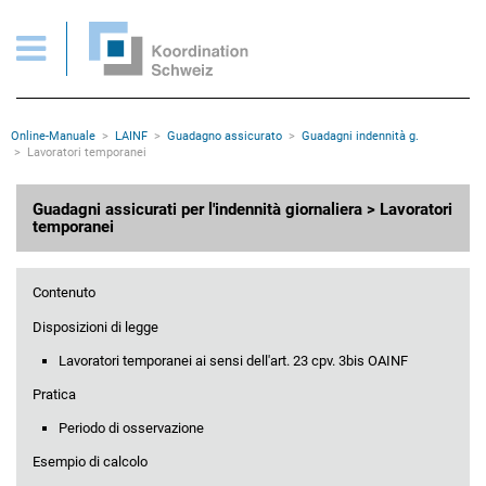
Guadagni assicurati: Lavoratori temporanei
Pagine importanti
Pagina iniziale
Main Navigation
Contenuto
Contatto
Rootline
Online-Manuale
LAINF
Guadagno assicurato
Guadagni indennità g.
Mappa del sito
Lavoratori temporanei
Meta navigazione
Contenuto principale
Guadagni assicurati per l'indennità giornaliera > Lavoratori
temporanei
Contenuto
Disposizioni di legge
Lavoratori temporanei ai sensi dell'art. 23 cpv. 3bis OAINF
Pratica
Periodo di osservazione
Esempio di calcolo