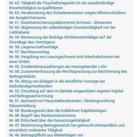
Nr. 63: Tätigkeit als Psychotherapeutin ist als unselbständige
Erwerbstätigkei zu qualifizieren
Nr. 62: Herabsetzung des Schadenersatzes wegen Mitverschuldens
der Ausgleichskasse
Nr. 61: Sozialversicherungsabkommen Schweiz - Slowenien
Nr. 60: Abgrenzung der selbständigen Erwerbstätigkeit von der
Liebhaberei
Nr. 59: Bemessung der Beiträge Nichterwerbstätiger auf der
Grundlage des Vermögens
Nr. 58: Liegenschaftserträge
Nr. 57: Nachlassvertrag
Nr. 56: Vergütung von Leasingaufwand und Unterhaltskosten bei
einer GmbH
Nr. 55: Dividendenauszahlungen als massgebender Lohn
Nr. 54: Zusammenfassung der Rechtsprechung zur Bestimmung des
Beitragsstatuts
Nr. 53: Abzug von Einlagen in die berufliche Vorsorge bei
Selbständigerwerbenden
Nr. 52: Zinsabzug auf dem im Betrieb eingesetzten eigenen Kapital
und Beitragsaufrechnung
Nr. 51: Aufwand von Pauschalbesteuerten / Bindungswirkung
Steuermeldung
Nr. 50: Bundesgesetz über die kollektiven Kapitalanlagen
Nr. 49: Begriff des Renteneinkommens
Nr. 48: Entscheid über die Kassenzugehörigkeit
Nr. 47: Bestimmung Beitragsstatuts bei gemischt ehrenamtlich und
erwerblich motivierter Tätigkeit
Nr. 46: Beitragspflicht aus Mieterträgen von