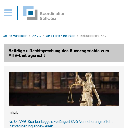
AHVG > Beiträge > Rechtsprechung des Bundesgerichts zum AHV-Beitragsrech
Wichtige Seiten
Home
Main Navigation
Inhalt
Kontakt
Rootline Navigation
Online-Handbuch
AHVG
AHV-Lohn / Beiträge
Beitragsrecht BSV
Sitemap
Metanavigation
Hauptinhalt
Beiträge > Rechtsprechung des Bundesgerichts zum
AHV-Beitragsrecht
Inhalt
Nr. 84: VVG-Krankentaggeld verlängert KVG-Versicherungspflicht;
Rückforderung abgewiesen