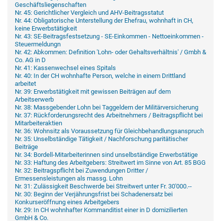
Geschäftsliegenschaften
Nr. 45: Gerichtlicher Vergleich und AHV-Beitragsstatut
Nr. 44: Obligatorische Unterstellung der Ehefrau, wohnhaft in CH,
keine Erwerbstätigkeit
Nr. 43: SE-Beitragsfestsetzung - SE-Einkommen - Nettoeinkommen -
Steuermeldungn
Nr. 42: Abkommen: Definition 'Lohn- oder Gehaltsverhältnis' / Gmbh &
Co. AG in D
Nr. 41: Kassenwechsel eines Spitals
Nr. 40: In der CH wohnhafte Person, welche in einem Drittland
arbeitet
Nr. 39: Erwerbstätigkeit mit gewissen Beiträgen auf dem
Arbeitserwerb
Nr. 38: Massgebender Lohn bei Taggeldern der Militärversicherung
Nr. 37: Rückforderungsrecht des Arbeitnehmers / Beitragspflicht bei
Mitarbeiteraktien
Nr. 36: Wohnsitz als Voraussetzung für Gleichbehandlungsanspruch
Nr. 35: Unselbständige Tätigkeit / Nachforschung paritätischer
Beiträge
Nr. 34: Bordell-Mitarbeiterinnen sind unselbständige Erwerbstätige
Nr. 33: Haftung des Arbeitgebers: Streitwert im Sinne von Art. 85 BGG
Nr. 32: Beitragspflicht bei Zuwendungen Dritter /
Ermessensleistungen als massg. Lohn
Nr. 31: Zulässigkeit Beschwerde bei Streitwert unter Fr. 30'000.--
Nr. 30: Beginn der Verjährungsfrist bei Schadenersatz bei
Konkurseröffnung eines Arbeitgebers
Nr. 29: In CH wohnhafter Kommanditist einer in D domizilierten
GmbH & Co.