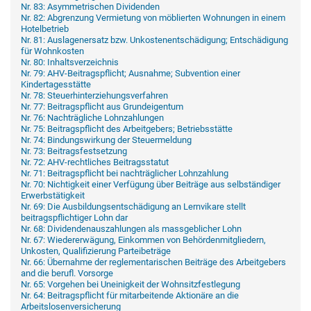
Nr. 83: Asymmetrischen Dividenden
Nr. 82: Abgrenzung Vermietung von möblierten Wohnungen in einem
Hotelbetrieb
Nr. 81: Auslagenersatz bzw. Unkostenentschädigung; Entschädigung
für Wohnkosten
Nr. 80: Inhaltsverzeichnis
Nr. 79: AHV-Beitragspflicht; Ausnahme; Subvention einer
Kindertagesstätte
Nr. 78: Steuerhinterziehungsverfahren
Nr. 77: Beitragspflicht aus Grundeigentum
Nr. 76: Nachträgliche Lohnzahlungen
Nr. 75: Beitragspflicht des Arbeitgebers; Betriebsstätte
Nr. 74: Bindungswirkung der Steuermeldung
Nr. 73: Beitragsfestsetzung
Nr. 72: AHV-rechtliches Beitragsstatut
Nr. 71: Beitragspflicht bei nachträglicher Lohnzahlung
Nr. 70: Nichtigkeit einer Verfügung über Beiträge aus selbständiger
Erwerbstätigkeit
Nr. 69: Die Ausbildungsentschädigung an Lernvikare stellt
beitragspflichtiger Lohn dar
Nr. 68: Dividendenauszahlungen als massgeblicher Lohn
Nr. 67: Wiedererwägung, Einkommen von Behördenmitgliedern,
Unkosten, Qualifizierung Parteibeträge
Nr. 66: Übernahme der reglementarischen Beiträge des Arbeitgebers
and die berufl. Vorsorge
Nr. 65: Vorgehen bei Uneinigkeit der Wohnsitzfestlegung
Nr. 64: Beitragspflicht für mitarbeitende Aktionäre an die
Arbeitslosenversicherung