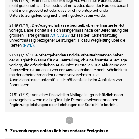
2148 (1/19): Eine finanzielle Not liegt vor, wenn der Existenzbedarf
nicht gesichert ist. Dies bedeutet entweder, dass der Existenzbedarf
nicht mehr gedeckt ist oder dass er ohne entsprechende
Unterstützungsleistung nicht mehr gedeckt sein würde.
2149 (1/19): Die Ausgleichskasse beurteilt, ob eine finanzielle Not
vorliegt. Dabei richtet sie sich sinngemäss nach der Berechnung der
grossen Härte gemäss
Art. 5 ATSV
(Erlass der Rückerstattung
unrechtmässig bezogener Leistungen; s. dazu Wegleitung über die
Renten
(RWL).
2150 (1/19): Die Arbeitgebenden und die Arbeitnehmenden haben
der Ausgleichskasse für die Beurteilung, ob eine finanzielle Notlage
vorliegt, die erforderlichen Auskünfte zu erteilen. Die Abklärung der
finanziellen Situation ist von der Ausgleichskasse nach Möglichkeit
mit der arbeitnehmenden Person vorzunehmen. Die
Ausgleichskasse unterstützt sie nötigenfalls beim Ausfüllen von
Formularen.
2151 (1/19): Von einer finanziellen Notlage ist grundsätzlich dann
auszugehen, wenn die begünstigte Person erwiesenermassen
Ergänzungsleistungen oder Leistungen der Sozialhilfe bezieht.
3. Zuwendungen anlässlich besonderer Ereignisse