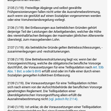
2135 (1/19): Freiwillige Abgänge und selbst gewählte
Frühpensionierungen fallen nicht unter die Ausnahmebestimmung,
auch wenn sie gestützt auf einen Sozialplan vorgenommen werden
oder eine Vorruhestandsregelung vorliegt.
2136 (1/19): Bei Entlassungen aus betrieblichen Gründen gehört
derjenige Teil der Leistungen der Arbeitgebenden, welcher die Höhe
des viereinhalbfachen Betrages der maximalen jährlichen Altersrente
übersteigt, zum massgebenden Lohn.
2137 (1/19): Als betriebliche Gründe gelten Betriebsschliessungen, -
zusammenlegungen und -restrukturierungen.
2138 (1/19): Eine Betriebsrestrukturierung liegt vor, wenn bei der
Vorsorgeeinrichtung, welche die obligatorische berufliche Vorsorge
durchführt, die Voraussetzungen für eine Teilliquidation nach
Art. 53b
Abs. 1 Bst. a oder b BVG
erfüllt sind oder im Falle einer durch einen
Sozialplan geregelten kollektiven Entlassung.
2139 (1/19). Die Voraussetzungen für eine Teilliquidation richten
sich nach einem von der Aufsichtsbehörde der beruflichen Vorsorge
genehmigten Reglement. Die Teilliquidation einer
überobligatorischen Vorsorgestiftung allein erfüllt die
Ausnahmebestimmung nicht
(vgl. jedoch Rz 2114).
2140 (1/19): Ist unklar, ob die Voraussetzungen einer Teilliquidation
der Vorsorgeeinrichtung (bei einer Sammelstiftung einer