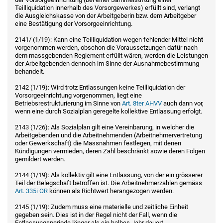
Teilliquidation innerhalb des Vorsorgewerkes) erfüllt sind, verlangt
die Ausgleichskasse von der Arbeitgeberin bzw. dem Arbeitgeber
eine Bestätigung der Vorsorgeeinrichtung.
2141/ (1/19): Kann eine Teilliquidation wegen fehlender Mittel nicht
vorgenommen werden, obschon die Voraussetzungen dafür nach
dem massgebenden Reglement erfüllt wären, werden die Leistungen
der Arbeitgebenden dennoch im Sinne der Ausnahmebestimmung
behandelt.
2142 (1/19): Wird trotz Entlassungen keine Teilliquidation der
Vorsorgeeinrichtung vorgenommen, liegt eine
Betriebsrestrukturierung im Sinne von
Art. 8ter AHVV
auch dann vor,
wenn eine durch Sozialplan geregelte kollektive Entlassung erfolgt.
2143 (1/26): Als Sozialplan gilt eine Vereinbarung, in welcher die
Arbeitgebenden und die Arbeitnehmenden (Arbeitnehmervertretung
oder Gewerkschaft) die Massnahmen festlegen, mit denen
Kündigungen vermieden, deren Zahl beschränkt sowie deren Folgen
gemildert werden.
2144 (1/19): Als kollektiv gilt eine Entlassung, von der ein grösserer
Teil der Belegschaft betroffen ist. Die Arbeitnehmerzahlen gemäss
Art. 335i OR
können als Richtwert herangezogen werden.
2145 (1/19): Zudem muss eine materielle und zeitliche Einheit
gegeben sein. Dies ist in der Regel nicht der Fall, wenn die
Entlassungsperiode länger als ein halbes Jahr dauert.