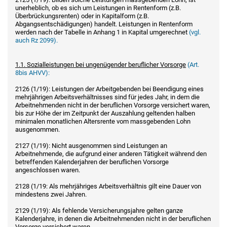
unerheblich, ob es sich um Leistungen in Rentenform (z.B.
Überbrückungsrenten) oder in Kapitalform (z.B.
Abgangsentschädigungen) handelt. Leistungen in Rentenform
werden nach der Tabelle in Anhang 1 in Kapital umgerechnet
(vgl.
auch Rz 2099).
1.1. Sozialleistungen bei ungenügender beruflicher Vorsorge
(Art.
8bis AHVV):
2126 (1/19): Leistungen der Arbeitgebenden bei Beendigung eines
mehrjährigen Arbeitsverhältnisses sind für jedes Jahr, in dem die
Arbeitnehmenden nicht in der beruflichen Vorsorge versichert waren,
bis zur Höhe der im Zeitpunkt der Auszahlung geltenden halben
minimalen monatlichen Altersrente vom massgebenden Lohn
ausgenommen.
2127 (1/19): Nicht ausgenommen sind Leistungen an
Arbeitnehmende, die aufgrund einer anderen Tätigkeit während den
betreffenden Kalenderjahren der beruflichen Vorsorge
angeschlossen waren.
2128 (1/19: Als mehrjähriges Arbeitsverhältnis gilt eine Dauer von
mindestens zwei Jahren.
2129 (1/19): Als fehlende Versicherungsjahre gelten ganze
Kalenderjahre, in denen die Arbeitnehmenden nicht in der beruflichen
Vorsorge versichert waren.