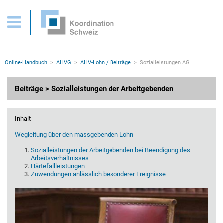
AHVG > Beiträge > Sozialleistungen der Arbeitgebenden
Wichtige Seiten
Home
Main Navigation
Inhalt
Kontakt
Rootline Navigation
Online-Handbuch
AHVG
AHV-Lohn / Beiträge
Sozialleistungen AG
Sitemap
Metanavigation
Hauptinhalt
Beiträge > Sozialleistungen der Arbeitgebenden
Inhalt
Wegleitung über den massgebenden Lohn
Sozialleistungen der Arbeitgebenden bei Beendigung des
Arbeitsverhältnisses
Härtefallleistungen
Zuwendungen anlässlich besonderer Ereignisse