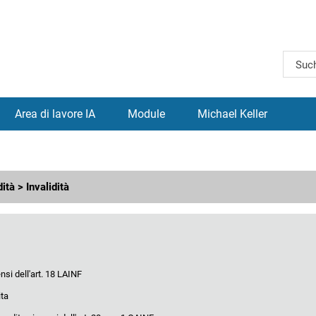
Area di lavore IA
Module
Michael Keller
ità > Invalidità
ensi dell'art. 18 LAINF
ta