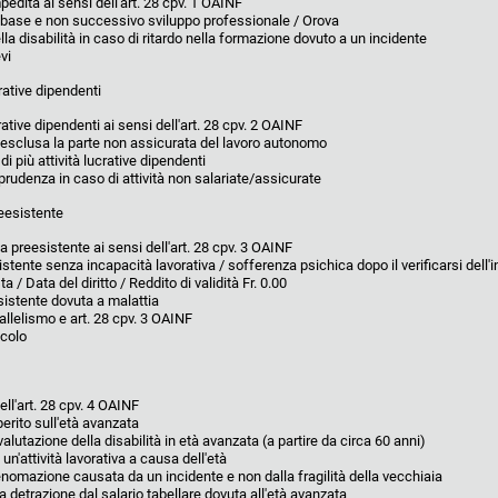
edita ai sensi dell'art. 28 cpv. 1 OAINF
 base e non successivo sviluppo professionale / Orova
la disabilità in caso di ritardo nella formazione dovuto a un incidente
vi
crative dipendenti
crative dipendenti ai sensi dell'art. 28 cpv. 2 OAINF
 esclusa la parte non assicurata del lavoro autonomo
di più attività lucrative dipendenti
prudenza in caso di attività non salariate/assicurate
reesistente
a preesistente ai sensi dell'art. 28 cpv. 3 OAINF
stente senza incapacità lavorativa / sofferenza psichica dopo il verificarsi dell'i
a / Data del diritto / Reddito di validità Fr. 0.00
esistente dovuta a malattia
allelismo e art. 28 cpv. 3 OAINF
lcolo
ll'art. 28 cpv. 4 OAINF
rito sull'età avanzata
 valutazione della disabilità in età avanzata (a partire da circa 60 anni)
un'attività lavorativa a causa dell'età
omazione causata da un incidente e non dalla fragilità della vecchiaia
a detrazione dal salario tabellare dovuta all'età avanzata