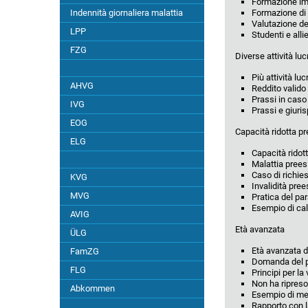
Formazione imp
Casi particolari
Indennità giornaliera malattia
Formazione di
Valutazione del
LPP
Studenti e allie
Adeguamento
FZG
Diverse attività lu
Riduzione età di riferimento
Più attività lu
AHVG
Reddito valido
Prassi in caso 
IVG
Prassi e giuris
EOG
Capacità ridotta p
ELG
Capacità ridott
Malattia preesi
Caso di richiest
KVG
Invalidità pre
MVG
Pratica del par
Esempio di ca
AVIG
Età avanzata
ÜLG
Età avanzata de
FamZG
Domanda del pe
FLG
Principi per la
Non ha ripreso 
Abkommen
Esempio di men
Rapporto con l