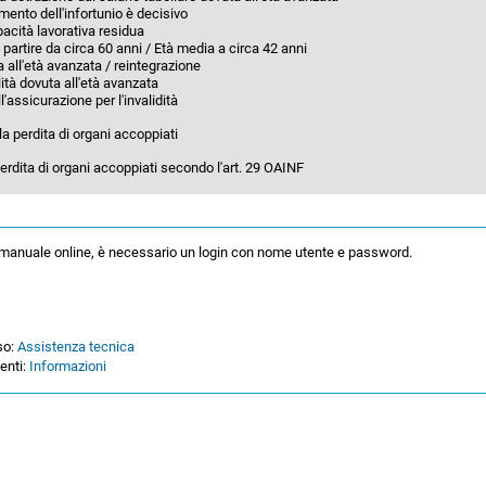
mento dell'infortunio è decisivo
cità lavorativa residua
partire da circa 60 anni / Età media a circa 42 anni
a all'età avanzata / reintegrazione
ità dovuta all'età avanzata
l'assicurazione per l'invalidità
la perdita di organi accoppiati
perdita di organi accoppiati secondo l'art. 29 OAINF
l manuale online, è necessario un login con nome utente e password.
so:
Assistenza tecnica
ienti:
Informazioni