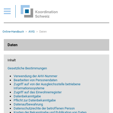
AVIG > Daten
Wichtige Seiten
Home
Main Navigation
Inhalt
Kontakt
Rootline Navigation
Online-Handbuch
AVIG
Daten
Sitemap
Metanavigation
Hauptinhalt
Daten
Inhalt
Gesetzliche Bestimmungen
Verwendung der AHV-Nummer
Bearbeiten von Personendaten
Zugriff auf von der Ausgleichsstelle betriebene
Informationssysteme
Zugriff auf das Einwohnerregister
Datenbekanntgabe
Pflicht zur Datenbekanntgabe
Datenaufbewahrung
Datenschutzrechte der betroffenen Person
Kosten der Bekanntgabe und Publikation von Daten