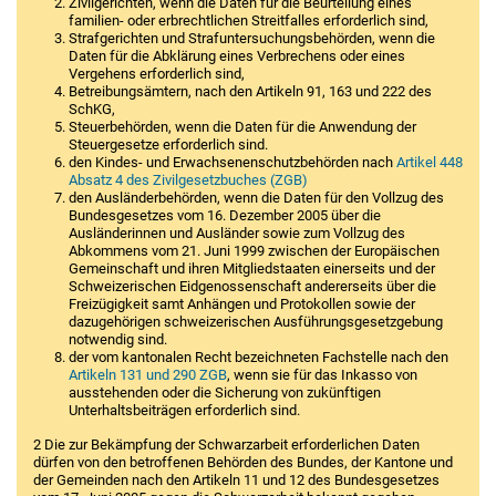
Zivilgerichten, wenn die Daten für die Beurteilung eines
familien- oder erbrechtlichen Streitfalles erforderlich sind,
Strafgerichten und Strafuntersuchungsbehörden, wenn die
Daten für die Abklärung eines Verbrechens oder eines
Vergehens erforderlich sind,
Betreibungsämtern, nach den Artikeln 91, 163 und 222 des
SchKG,
Steuerbehörden, wenn die Daten für die Anwendung der
Steuergesetze erforderlich sind.
den Kindes- und Erwachsenenschutzbehörden nach
Artikel 448
Absatz 4 des Zivilgesetzbuches (ZGB)
den Ausländerbehörden, wenn die Daten für den Vollzug des
Bundesgesetzes vom 16. Dezember 2005 über die
Ausländerinnen und Ausländer sowie zum Vollzug des
Abkommens vom 21. Juni 1999 zwischen der Europäischen
Gemeinschaft und ihren Mitgliedstaaten einerseits und der
Schweizerischen Eidgenossenschaft andererseits über die
Freizügigkeit samt Anhängen und Protokollen sowie der
dazugehörigen schweizerischen Ausführungsgesetzgebung
notwendig sind.
der vom kantonalen Recht bezeichneten Fachstelle nach den
Artikeln 131 und 290 ZGB
, wenn sie für das Inkasso von
ausstehenden oder die Sicherung von zukünftigen
Unterhaltsbeiträgen erforderlich sind.
2 Die zur Bekämpfung der Schwarzarbeit erforderlichen Daten
dürfen von den betroffenen Behörden des Bundes, der Kantone und
der Gemeinden nach den Artikeln 11 und 12 des Bundesgesetzes