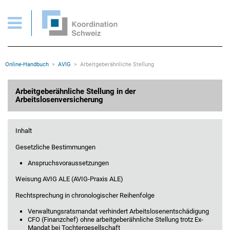
AVIG > Arbeitgeberähnliche Stellung
Wichtige Seiten
Home
Main Navigation
Inhalt
Kontakt
Rootline Navigation
Online-Handbuch
AVIG
Arbeitgeberähnliche Stellung
Sitemap
Metanavigation
Hauptinhalt
Arbeitgeberähnliche Stellung in der
Arbeitslosenversicherung
Inhalt
Gesetzliche Bestimmungen
Anspruchsvoraussetzungen
Weisung AVIG ALE (AVIG-Praxis ALE)
Rechtsprechung in chronologischer Reihenfolge
Verwaltungsratsmandat verhindert Arbeitslosenentschädigung
CFO (Finanzchef) ohne arbeitgeberähnliche Stellung trotz Ex-
Mandat bei Tochtergesellschaft