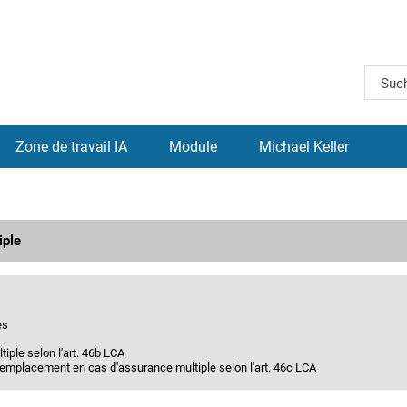
Zone de travail IA
Module
Michael Keller
iple
es
iple selon l'art. 46b LCA
remplacement en cas d'assurance multiple selon l'art. 46c LCA