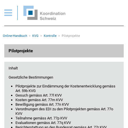
KVG > Kontrolle > Pilotprojekte
Wichtige Seiten
Home
Main Navigation
Inhalt
Kontakt
Rootline Navigation
Online-Handbuch
KVG
Kontrolle
Pilotprojekte
Sitemap
Metanavigation
Hauptinhalt
Pilotprojekte
Inhalt
Gesetzliche Bestimmungen
Pilotprojekte zur Eindämmung der Kostenentwicklung gemäss
Art. 59b KVG
Gesuch gemäss Art. 77l KVV
Kosten gemäss Art. 77m KVV
Bewilligung gemäss Art. 77n KVV
Verordnungen des EDI zu den Pilotprojekten gemäss Art. 77o
KVV
Teilnahme gemäss Art. 77p KVV
Evaluationen gemäss Art. 77q KVV
Berichterstattung an den Bundesrat gemäss Art. 77r KVV