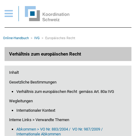
IVG > Verhältnis zum europäischen Recht
Wichtige Seiten
Home
Main Navigation
Inhalt
Kontakt
Rootline Navigation
Online-Handbuch
IVG
Europäisches Recht
Sitemap
Metanavigation
Hauptinhalt
Verhältnis zum europäischen Recht
Inhalt
Gesetzliche Bestimmungen
Verhältnis zum europäischen Recht gemäss Art. 80a IVG
Wegleitungen
Internationaler Kontext
Interne Links > Verwandte Themen
Abkommen > VO Nr. 883/2004 / VO Nr. 987/2009 /
Internationale Abkommen