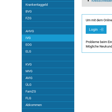
Kreisschreibe
Anwendbarkeit ATSG / AHVG
Krankentaggeld
BVG
Assistenzbeitrag
FZG
Um mit dem Online
Auskunftspflicht
Login
AHVG
IVG
Ausrichtung der Leistungen
Probleme beim Ei
EOG
Mögliche Neukun
Beiträge
ELG
Beratung und Begleitung
KVG
MVG
Berufliche Massnahmen
AVIG
ÜLG
Eingliederung
FamZG
FLG
Europäisches Recht
Abkommen