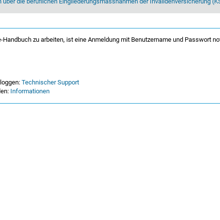
n über die beruflichen Eingliederungsmassnahmen der Invalidenversicherung (
-Handbuch zu arbeiten, ist eine Anmeldung mit Benutzername und Passwort no
nloggen:
Technischer Support
den:
Informationen