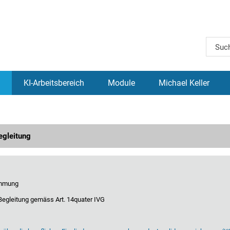
KI-Arbeitsbereich
Module
Michael Keller
egleitung
immung
Begleitung gemäss Art. 14quater IVG