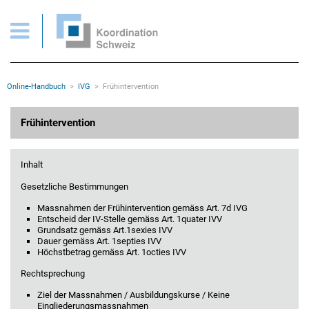
IVG > Frühintervention
Wichtige Seiten
Home
Main Navigation
Inhalt
Kontakt
Rootline Navigation
Online-Handbuch
IVG
Frühintervention
Sitemap
Metanavigation
Hauptinhalt
Frühintervention
Inhalt
Gesetzliche Bestimmungen
Massnahmen der Frühintervention gemäss Art. 7d IVG
Entscheid der IV-Stelle gemäss Art. 1quater IVV
Grundsatz gemäss Art.1sexies IVV
Dauer gemäss Art. 1septies IVV
Höchstbetrag gemäss Art. 1octies IVV
Rechtsprechung
Ziel der Massnahmen / Ausbildungskurse / Keine
Eingliederungsmassnahmen